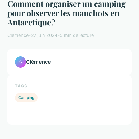
Comment organiser un camping
pour observer les manchots en
Antarctique?
Clémence
•
27 juin 2024
•
5 min de lecture
Clémence
C
TAGS
Camping