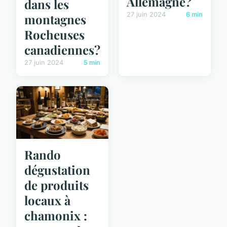
Allemagne?
dans les
27 juin 2024
6 min
montagnes
Rocheuses
canadiennes?
27 juin 2024
5 min
Rando
dégustation
de produits
locaux à
chamonix :