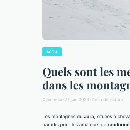
ACTU
Quels sont les m
dans les montagn
Clémence
•
27 juin 2024
•
7 min de lecture
Les montagnes du
Jura
, situées à cheva
paradis pour les amateurs de
randonné