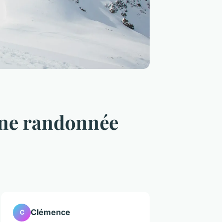
 une randonnée
Clémence
C